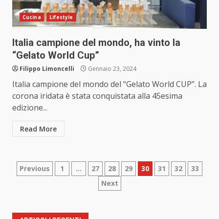
Cucina
Lifestyle
Italia campione del mondo, ha vinto la
“Gelato World Cup”
Filippo Limoncelli
Gennaio 23, 2024
Italia campione del mondo del “Gelato World CUP”. La
corona iridata è stata conquistata alla 45esima
edizione...
Read More
Paginazione
Previous
1
…
27
28
29
30
31
32
33
Next
degli
articoli