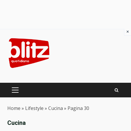
×
Skip
to
content
PRIMARY
MENU
Home
»
Lifestyle
»
Cucina
»
Pagina 30
Cucina