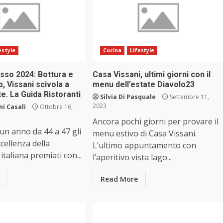
estyle
Cucina
Lifestyle
so 2024: Bottura e
Casa Vissani, ultimi giorni con il
p, Vissani scivola a
menu dell’estate Diavolo23
e. La Guida Ristoranti
Silvia Di Pasquale
Settembre 11,
2023
i Casali
Ottobre 16,
Ancora pochi giorni per provare il
un anno da 44 a 47 gli
menu estivo di Casa Vissani.
eccellenza della
L’ultimo appuntamento con
italiana premiati con...
l’aperitivo vista lago...
Read More