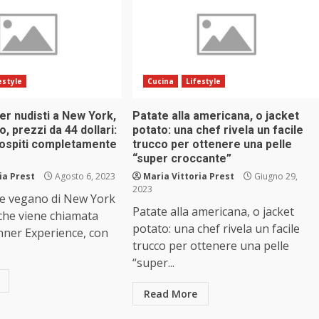
estyle
Cucina
Lifestyle
er nudisti a New York,
Patate alla americana, o jacket
 prezzi da 44 dollari:
potato: una chef rivela un facile
 ospiti completamente
trucco per ottenere una pelle
“super croccante”
ia Prest
Agosto 6, 2023
Maria Vittoria Prest
Giugno 29,
2023
te vegano di New York
Patate alla americana, o jacket
 che viene chiamata
potato: una chef rivela un facile
nner Experience, con
trucco per ottenere una pelle
“super...
Read More