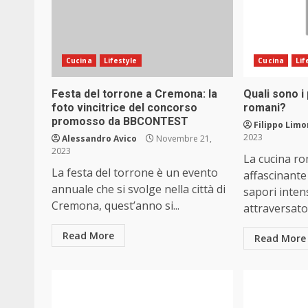
Cucina
Lifestyle
Cucina
Lif
Festa del torrone a Cremona: la
Quali sono i 
foto vincitrice del concorso
romani?
promosso da BBCONTEST
Filippo Limo
2023
Alessandro Avico
Novembre 21,
2023
La cucina r
La festa del torrone è un evento
affascinante
annuale che si svolge nella città di
sapori inten
Cremona, quest’anno si...
attraversato s
Read More
Read More