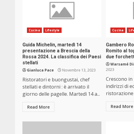
Cucina
Lifestyle
Cucina
Lif
Guida Michelin, martedì 14
Gambero Ros
presentazione a Brescia della
Romito al to
Rossa 2024. La classifica dei Paesi
due forchett
stellati
Warsamé Din
2023
Gianluca Pace
Novembre 13, 2023
Crescono in 
Ristoratori e buongustai, chef
indirizzi di 
stellati e dintorni : è arrivato il
ristorazione 
giorno delle pagelle. Martedì 14 a...
Read More
Read More