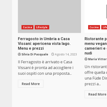
Cucina
Lifestyle
Cucina
Lif
Ferragosto in Umbria a Casa
Ristorante p
Vissani: apericena vista lago.
menu vegano,
Menu e prezzi
camerieri e
nudi
Silvia Di Pasquale
Agosto 14, 2023
Maria Vittor
Il Ferragosto è arrivato e Casa
Un ristoran
Vissani è pronta ad accogliere i
offre quella
suoi ospiti con una proposta...
una Füde Di
prezzi a...
Read More
Read More