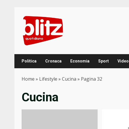
Skip
to
content
Politica
Cronaca
Economia
Sport
Video
Home
»
Lifestyle
»
Cucina
»
Pagina 32
Cucina