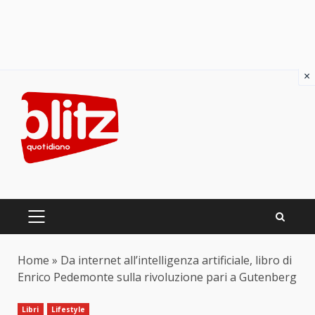
×
Skip
to
content
PRIMARY
MENU
Home
»
Da internet all’intelligenza artificiale, libro di
Enrico Pedemonte sulla rivoluzione pari a Gutenberg
Libri
Lifestyle