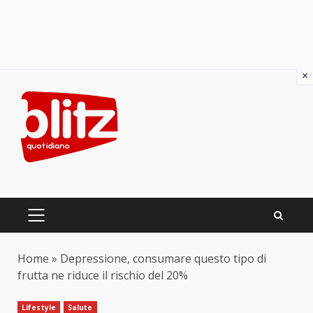
×
Skip
to
content
PRIMARY
MENU
Home
»
Depressione, consumare questo tipo di
frutta ne riduce il rischio del 20%
Lifestyle
Salute