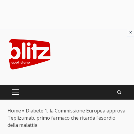
×
Skip
to
content
PRIMARY
MENU
Home
»
Diabete 1, la Commissione Europea approva
Teplizumab, primo farmaco che ritarda l’esordio
della malattia