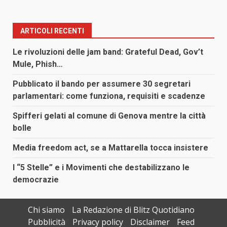
ARTICOLI RECENTI
Le rivoluzioni delle jam band: Grateful Dead, Gov’t
Mule, Phish…
Pubblicato il bando per assumere 30 segretari
parlamentari: come funziona, requisiti e scadenze
Spifferi gelati al comune di Genova mentre la città
bolle
Media freedom act, se a Mattarella tocca insistere
I “5 Stelle” e i Movimenti che destabilizzano le
democrazie
Chi siamo
La Redazione di Blitz Quotidiano
Pubblicità
Privacy policy
Disclaimer
Feed