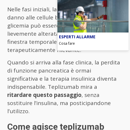
Nelle fasi iniziali, la malattia è
silenziosa
: il
danno alle cellule beta è già in corso, ma la
glicemia può essere ancora normale o solo
lievemente alterata. È proprio questa
ESPERTI ALLARME
finestra temporale che oggi diventa
Cosa fare
terapeuticamente rilevante.
Quando si arriva alla fase clinica, la perdita
di funzione pancreatica è ormai
significativa e la terapia insulinica diventa
indispensabile. Teplizumab mira a
ritardare questo passaggio
, senza
sostituire l’insulina, ma posticipandone
l’utilizzo.
Come agisce teplizumab