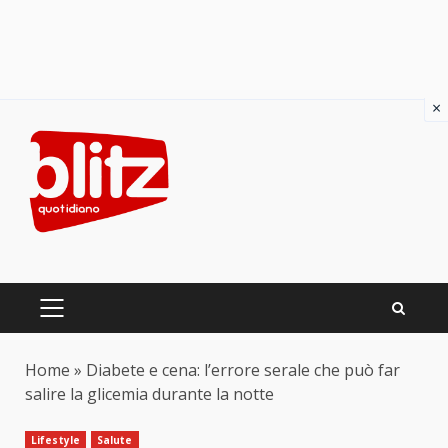
×
Skip
to
content
PRIMARY
MENU
Home
»
Diabete e cena: l’errore serale che può far
salire la glicemia durante la notte
Lifestyle
Salute