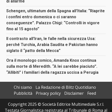
di allarme
Schengen, ultimatum della Spagna all’Italia: “Riaprite
i confini entro domenica o ci saranno
conseguenze”. Palazzo Chigi: “Controlli in vigore
fino al 15 agosto”
Il contrasto all’Iran, le falle nella sicurezza Usa:
perché Turchia, Arabia Saudita e Pakistan hanno
siglato il “patto della Mecca”
Ora il monologo comico, Amanda Knox continua
sulla morte di Meredith. “A lei sarebbe piaciuto”.
“Allibiti” i familiari della ragazza uccisa a Perugia
Chi siamo
La Redazione di Blitz Quotidiano
Pubblicità
Privacy policy
Disclaimer
Feed
Copyright 2025 © Società Editrice Multimediale S.r.l.
Testata Giornalistica registrata al Tribunale di Roma al