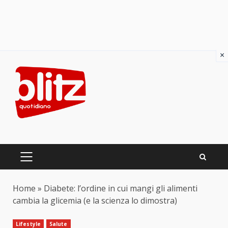
×
Skip
to
content
PRIMARY
MENU
Home
»
Diabete: l’ordine in cui mangi gli alimenti
cambia la glicemia (e la scienza lo dimostra)
Lifestyle
Salute