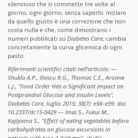
silenzioso che si commette tre volte al
giorno, ogni giorno, senza saperlo. Iniziare
da quello giusto è una correzione che non
costa nulla e che, come dimostrano i
numeri pubblicati su
Diabetes Care
, cambia
concretamente la curva glicemica di ogni
pasto.
Riferimenti scientifici citati nell’articolo:
—
Shukla A.P., Iliescu R.G., Thomas C.E., Aronne
L.J., “Food Order Has a Significant Impact on
Postprandial Glucose and Insulin Levels”,
Diabetes Care, luglio 2015; 38(7): e98–e99. doi:
10.2337/dc15-0429
— Imai S., Fukui M.,
Kajiyama S., “Effect of eating vegetables before
carbohydrates on glucose excursions in
patients with type 2 diabetes”, studio