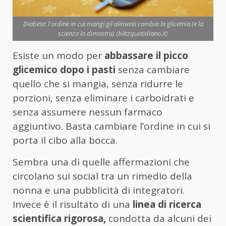
Diabete: l'ordine in cui mangi gli alimenti cambia la glicemia (e la
scienza lo dimostra) (blitzquotidiano.it)
Esiste un modo per
abbassare il picco
glicemico dopo i pasti
senza cambiare
quello che si mangia, senza ridurre le
porzioni, senza eliminare i carboidrati e
senza assumere nessun farmaco
aggiuntivo. Basta cambiare l’ordine in cui si
porta il cibo alla bocca.
Sembra una di quelle affermazioni che
circolano sui social tra un rimedio della
nonna e una pubblicità di integratori.
Invece è il risultato di una
linea di ricerca
scientifica rigorosa,
condotta da alcuni dei