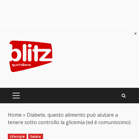
×
Skip
to
content
PRIMARY
MENU
Home
»
Diabete, questo alimento può aiutare a
tenere sotto controllo la glicemia (ed è comunissimo)
Lifestyle
Salute