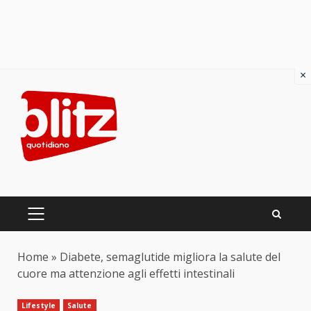
×
Skip
to
content
PRIMARY
MENU
Home
»
Diabete, semaglutide migliora la salute del
cuore ma attenzione agli effetti intestinali
Lifestyle
Salute