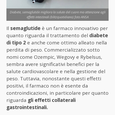
Diabete, semaglutide migliora la salute del cuore ma attenzione agli
effetti intestinali (blitzquotidiano) foto ANSA
Il
semaglutide
è un farmaco innovativo per
quanto riguarda il trattamento del
diabete
di tipo 2
e anche come ottimo alleato nella
perdita di peso. Commercializzato sotto
nomi come Ozempic, Wegovy e Rybelsus,
sembra avere significativi benefici per la
salute cardiovascolare e nella gestione del
peso. Tuttavia, nonostante questi effetti
positivi, il farmaco non è esente da
controindicazioni, in particolare per quanto
riguarda
gli effetti collaterali
gastrointestinali.