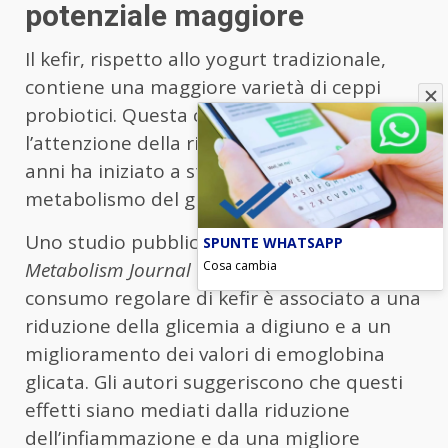
potenziale maggiore
Il kefir, rispetto allo yogurt tradizionale,
contiene una maggiore varietà di ceppi
probiotici. Questa caratteristica ha attirato
l’attenzione della ricerca, che negli ultimi
anni ha iniziato a studiarne gli effetti sul
metabolismo del glucosio.
Uno studio pubblicato su
Diabetes &
SPUNTE WHATSAPP
Cosa cambia
Metabolism Journal
ha osservato che il
consumo regolare di kefir è associato a una
riduzione della glicemia a digiuno e a un
miglioramento dei valori di emoglobina
glicata. Gli autori suggeriscono che questi
effetti siano mediati dalla riduzione
dell’infiammazione e da una migliore