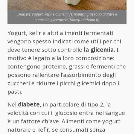
Diabete: yogurt, kefir e alimenti fermentati possono aiutare il
controllo glicemico? (blitzquotidiano.it)
Yogurt, kefir e altri alimenti fermentati
vengono spesso indicati come utili per chi
deve tenere sotto controllo
la glicemia.
Il
motivo è legato alla loro composizione:
contengono proteine, grassi e fermenti che
possono rallentare l’assorbimento degli
zuccheri e ridurre i picchi glicemici dopo i
pasti.
Nel
diabete,
in particolare di tipo 2, la
velocità con cui il glucosio entra nel sangue
è un fattore chiave. Alimenti come yogurt
naturale e kefir, se consumati senza