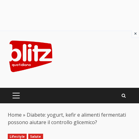
×
Skip
to
content
PRIMARY
MENU
Home
»
Diabete: yogurt, kefir e alimenti fermentati
possono aiutare il controllo glicemico?
Lifestyle
Salute