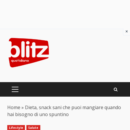
×
Skip
to
content
PRIMARY
MENU
Home
»
Dieta, snack sani che puoi mangiare quando
hai bisogno di uno spuntino
Lifestyle
Salute