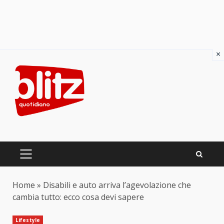
×
Skip
to
content
PRIMARY
MENU
Home
»
Disabili e auto arriva l’agevolazione che
cambia tutto: ecco cosa devi sapere
Lifestyle