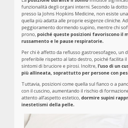
La
posizione durante il sonno
influisce significa
funzionalità degli organi interni. Secondo la dott
presso la Johns Hopkins Medicine, non esiste una 
quella più adatta alle proprie esigenze cliniche. A
peggioramento dormendo supino, mentre chi soffre
prono,
poiché queste posizioni favoriscono il 
russamento e le pause respiratorie.
Per chi è affetto da reflusso gastroesofageo, un d
preferibile rispetto al lato destro, poiché facilita
sintomi di bruciore e pirosi. Inoltre,
l’uso di un c
più allineata, soprattutto per persone con pe
Tuttavia, posizioni come quella sul fianco o a panc
con il cuscino, aumentando il rischio di formazione
attento all’aspetto estetico,
dormire supini rappr
inestetismi della pelle.