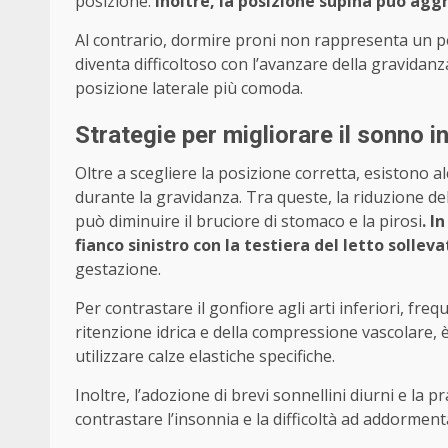
posizione.
Inoltre, la posizione supina può agg
Al contrario, dormire proni non rappresenta un per
diventa difficoltoso con l’avanzare della gravida
posizione laterale più comoda.
Strategie per migliorare il sonno 
Oltre a scegliere la posizione corretta, esistono al
durante la gravidanza. Tra queste, la riduzione de
può diminuire il bruciore di stomaco e la pirosi
. I
fianco sinistro con la testiera del letto sollev
gestazione.
Per contrastare il gonfiore agli arti inferiori, fre
ritenzione idrica e della compressione vascolare, 
utilizzare calze elastiche specifiche.
Inoltre, l’adozione di brevi sonnellini diurni e la 
contrastare l’insonnia e la difficoltà ad addormen