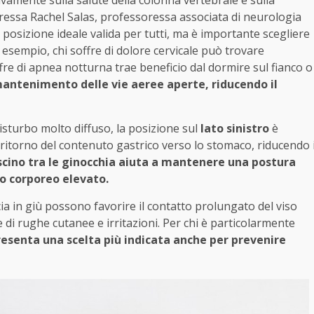
tivamente sulla salute della colonna vertebrale e sulla
oressa Rachel Salas, professoressa associata di neurologia
posizione ideale valida per tutti, ma è importante scegliere
d esempio, chi soffre di dolore cervicale può trovare
 di apnea notturna trae beneficio dal dormire sul fianco o
mantenimento delle vie aeree aperte, riducendo il
isturbo molto diffuso, la posizione sul
lato sinistro
è
 il ritorno del contenuto gastrico verso lo stomaco, riducendo 
uscino tra le ginocchia aiuta a mantenere una postura
so corporeo elevato.
ia in giù possono favorire il contatto prolungato del viso
 di rughe cutanee e irritazioni. Per chi è particolarmente
esenta una scelta più indicata anche per prevenire