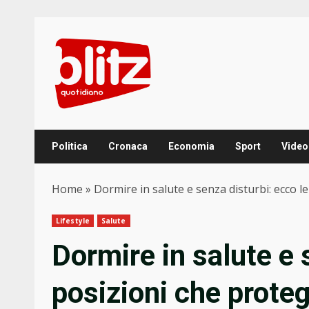
Skip
to
content
Politica
Cronaca
Economia
Sport
Video
Home
»
Dormire in salute e senza disturbi: ecco 
Lifestyle
Salute
Dormire in salute e 
posizioni che prote