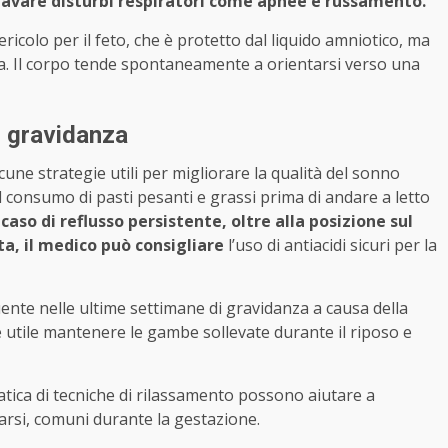
ravare disturbi respiratori come apnee e russamento.
icolo per il feto, che è protetto dal liquido amniotico, ma
nza. Il corpo tende spontaneamente a orientarsi verso una
in gravidanza
cune strategie utili per migliorare la qualità del sonno
l consumo di pasti pesanti e grassi prima di andare a letto
n caso di reflusso persistente, oltre alla posizione sul
ata, il medico può consigliare
l’uso di antiacidi sicuri per la
quente nelle ultime settimane di gravidanza a causa della
è utile mantenere le gambe sollevate durante il riposo e
pratica di tecniche di rilassamento possono aiutare a
tarsi, comuni durante la gestazione.