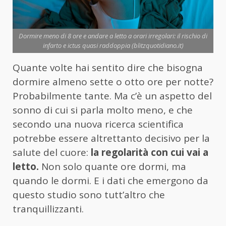
Dormire meno di 8 ore e andare a letto a orari irregolari: il rischio di
infarto e ictus quasi raddoppia (blitzquotidiano.it)
Quante volte hai sentito dire che bisogna
dormire almeno sette o otto ore per notte?
Probabilmente tante. Ma c’è un aspetto del
sonno di cui si parla molto meno, e che
secondo una nuova ricerca scientifica
potrebbe essere altrettanto decisivo per la
salute del cuore:
la regolarità con cui vai a
letto.
Non solo quante ore dormi, ma
quando le dormi. E i dati che emergono da
questo studio sono tutt’altro che
tranquillizzanti.