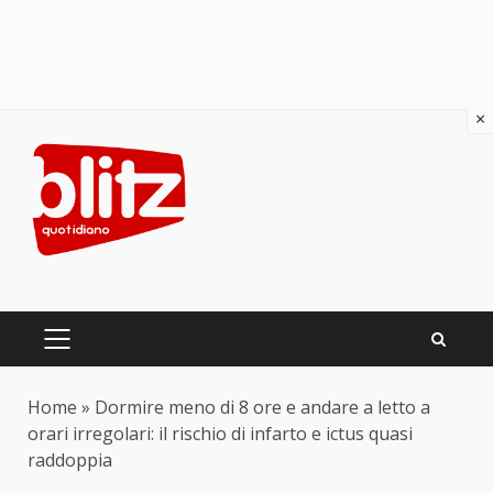
×
Skip
to
content
PRIMARY
MENU
Home
»
Dormire meno di 8 ore e andare a letto a
orari irregolari: il rischio di infarto e ictus quasi
raddoppia