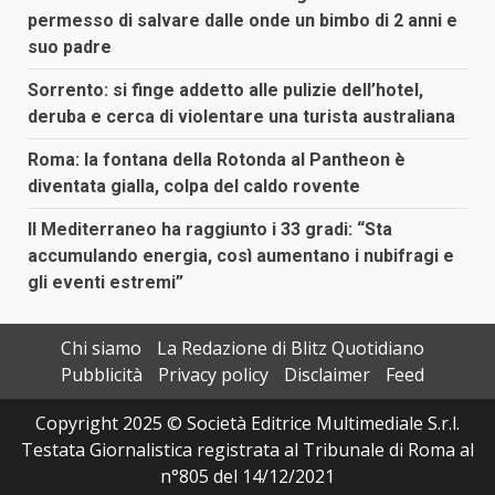
permesso di salvare dalle onde un bimbo di 2 anni e
suo padre
Sorrento: si finge addetto alle pulizie dell’hotel,
deruba e cerca di violentare una turista australiana
Roma: la fontana della Rotonda al Pantheon è
diventata gialla, colpa del caldo rovente
Il Mediterraneo ha raggiunto i 33 gradi: “Sta
accumulando energia, così aumentano i nubifragi e
gli eventi estremi”
Chi siamo
La Redazione di Blitz Quotidiano
Pubblicità
Privacy policy
Disclaimer
Feed
Copyright 2025 © Società Editrice Multimediale S.r.l.
Testata Giornalistica registrata al Tribunale di Roma al
n°805 del 14/12/2021