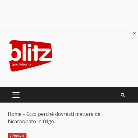
×
Skip
to
content
PRIMARY
MENU
Home
»
Ecco perché dovresti mettere del
bicarbonato in frigo
Lifestyle