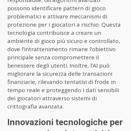
responsabile. Gli algoritmi avanzati
possono identificare pattern di gioco
problematici e attivare meccanismi di
protezione per i giocatori a rischio. Questa
tecnologia contribuisce a creare un
ambiente di gioco più sicuro e controllato,
dove l’intrattenimento rimane l’obiettivo
principale senza compromettere il
benessere degli utenti. Inoltre, l’AI può
migliorare la sicurezza delle transazioni
finanziarie, rilevando tentativi di frode in
tempo reale e proteggendo i dati sensibili
dei giocatori attraverso sistemi di
crittografia avanzata.
Innovazioni tecnologiche per