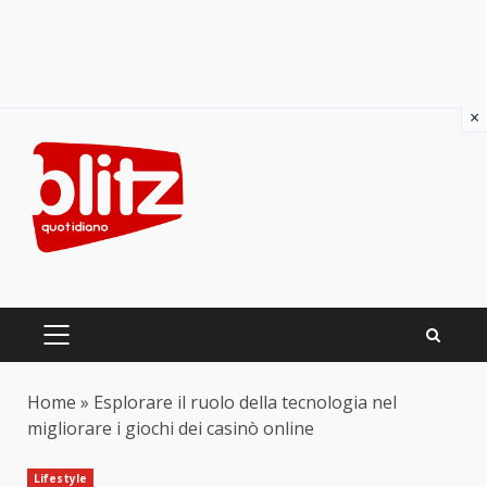
×
Skip
to
content
PRIMARY
MENU
Home
»
Esplorare il ruolo della tecnologia nel
migliorare i giochi dei casinò online
Lifestyle