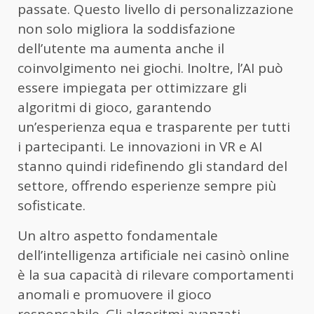
passate. Questo livello di personalizzazione
non solo migliora la soddisfazione
dell’utente ma aumenta anche il
coinvolgimento nei giochi. Inoltre, l’AI può
essere impiegata per ottimizzare gli
algoritmi di gioco, garantendo
un’esperienza equa e trasparente per tutti
i partecipanti. Le innovazioni in VR e AI
stanno quindi ridefinendo gli standard del
settore, offrendo esperienze sempre più
sofisticate.
Un altro aspetto fondamentale
dell’intelligenza artificiale nei casinò online
è la sua capacità di rilevare comportamenti
anomali e promuovere il gioco