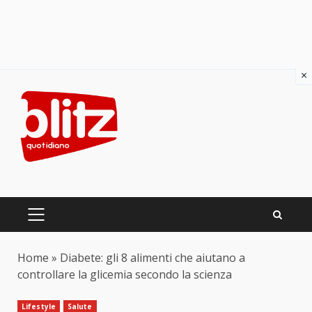
×
Skip
to
content
PRIMARY
MENU
Home
»
Diabete: gli 8 alimenti che aiutano a
controllare la glicemia secondo la scienza
Lifestyle
Salute