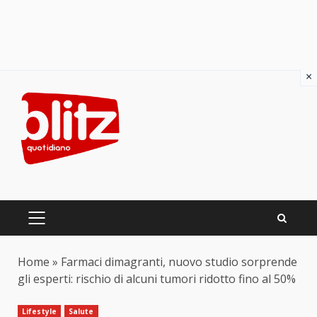
×
Skip
to
content
PRIMARY
MENU
Home
»
Farmaci dimagranti, nuovo studio sorprende
gli esperti: rischio di alcuni tumori ridotto fino al 50%
Lifestyle
Salute