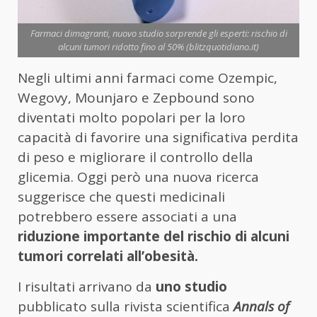
Farmaci dimagranti, nuovo studio sorprende gli esperti: rischio di
alcuni tumori ridotto fino al 50% (blitzquotidiano.it)
Negli ultimi anni farmaci come Ozempic,
Wegovy, Mounjaro e Zepbound sono
diventati molto popolari per la loro
capacità di favorire una significativa perdita
di peso e migliorare il controllo della
glicemia. Oggi però una nuova ricerca
suggerisce che questi medicinali
potrebbero essere associati a una
riduzione importante del rischio di alcuni
tumori correlati all’obesità.
I risultati arrivano da
uno studio
pubblicato sulla rivista scientifica
Annals of