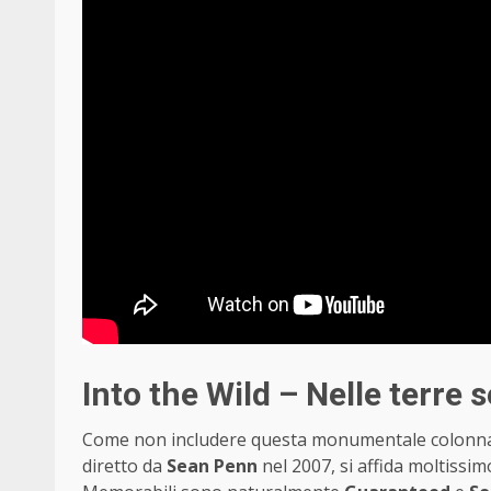
Into the Wild – Nelle terre 
Come non includere questa monumentale colonna
diretto da
Sean Penn
nel 2007, si affida moltissi