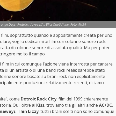
range Days, Fratello, dove sei?... Blitz Quotidiano. Foto: ANSA
 film, soprattutto quando è appositamente creata per uno
colare, voglio dedicarmi ai film con colonne sonore rock.
ratta di colonne sonore di assoluta qualità. Ma per poter
tringere molto il campo.
 i film in cui comunque l’azione viene interrotta per cantare
ita di un artista o di una band rock reale: sarebbe stato
colonne sonore basate su brani rock non esplicitamente
principalmente produzioni relativamente recenti, diciamo
imite”, come
Detroit Rock City
, film del 1999 chiaramente
toria. Qui, oltre ai
Kiss
, troviamo tra gli altri anche
AC/DC
,
unaways
,
Thin Lizzy
: tutti i brani scelti non sono comunque