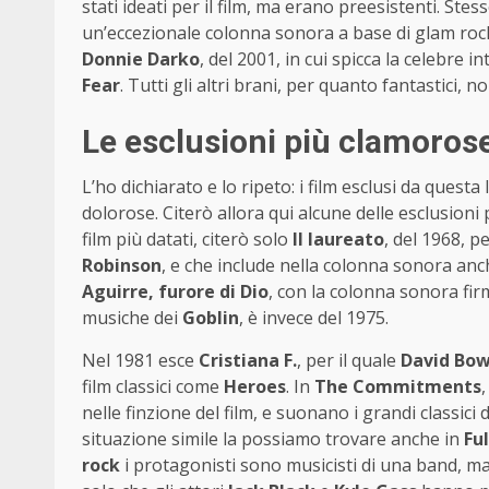
stati ideati per il film, ma erano preesistenti. Ste
un’eccezionale colonna sonora a base di glam roc
Donnie Darko
, del 2001, in cui spicca la celebre 
Fear
. Tutti gli altri brani, per quanto fantastici, no
Le esclusioni più clamoros
L’ho dichiarato e lo ripeto: i film esclusi da questa l
dolorose. Citerò allora qui alcune delle esclusioni 
film più datati, citerò solo
Il laureato
, del 1968, p
Robinson
, e che include nella colonna sonora an
Aguirre, furore di Dio
, con la colonna sonora fi
musiche dei
Goblin
, è invece del 1975.
Nel 1981 esce
Cristiana F.
, per il quale
David Bow
film classici come
Heroes
. In
The Commitments
nelle finzione del film, e suonano i grandi classici
situazione simile la possiamo trovare anche in
Fu
rock
i protagonisti sono musicisti di una band, m