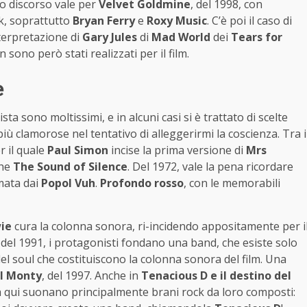
sso discorso vale per
Velvet Goldmine
, del 1998, con
k, soprattutto
Bryan Ferry
e
Roxy Music
. C’è poi il caso di
interpretazione di
Gary Jules
di
Mad World
dei
Tears for
n sono però stati realizzati per il film.
e
ista sono moltissimi, e in alcuni casi si è trattato di scelte
più clamorose nel tentativo di alleggerirmi la coscienza. Tra i
er il quale
Paul Simon
incise la prima versione di
Mrs
che
The Sound of Silence
. Del 1972, vale la pena ricordare
rmata dai
Popol Vuh
.
Profondo rosso
, con le memorabili
ie
cura la colonna sonora, ri-incidendo appositamente per i
, del 1991, i protagonisti fondano una band, che esiste solo
 del soul che costituiscono la colonna sonora del film. Una
ll Monty
, del 1997. Anche in
Tenacious D e il destino del
a qui suonano principalmente brani rock da loro composti: