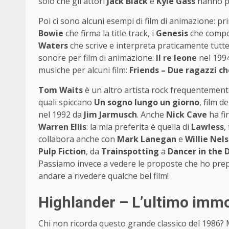
solo che gli attori
Jack Black
e
Kyle Gass
hanno po
Poi ci sono alcuni esempi di film di animazione: pr
Bowie
che firma la title track, i
Genesis
che compo
Waters
che scrive e interpreta praticamente tutte
sonore per film di animazione:
Il re leone
nel 199
musiche per alcuni film:
Friends – Due ragazzi c
Tom Waits
è un altro artista rock frequentement
quali spiccano
Un sogno lungo un giorno
, film d
nel 1992 da
Jim Jarmusch
. Anche
Nick Cave
ha fi
Warren Ellis
: la mia preferita è quella di
Lawless
,
collabora anche con
Mark Lanegan
e
Willie Nel
Pulp Fiction
, da
Trainspotting
a
Dancer in the 
Passiamo invece a vedere le proposte che ho prep
andare a rivedere qualche bel film!
Highlander – L’ultimo immo
Chi non ricorda questo grande classico del 1986? 