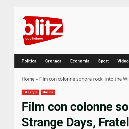
Skip
to
content
Politica
Cronaca
Economia
Sport
Video
Home
»
Film con colonne sonore rock: Into the Wil
Lifestyle
Musica
Film con colonne son
Strange Days, Fratel