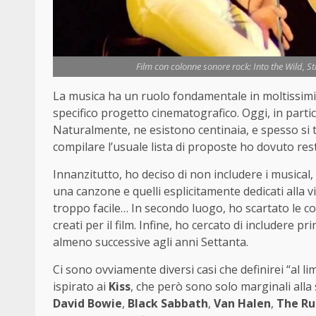
Film con colonne sonore rock: Into the Wild, St
La musica ha un ruolo fondamentale in moltissimi
specifico progetto cinematografico. Oggi, in parti
Naturalmente, ne esistono centinaia, e spesso si t
compilare l’usuale lista di proposte ho dovuto res
Innanzitutto, ho deciso di non includere i musical,
una canzone e quelli esplicitamente dedicati alla v
troppo facile… In secondo luogo, ho scartato le 
creati per il film. Infine, ho cercato di includere 
almeno successive agli anni Settanta.
Ci sono ovviamente diversi casi che definirei “al l
ispirato ai
Kiss
, che però sono solo marginali alla s
David Bowie
,
Black Sabbath
,
Van Halen
,
The R