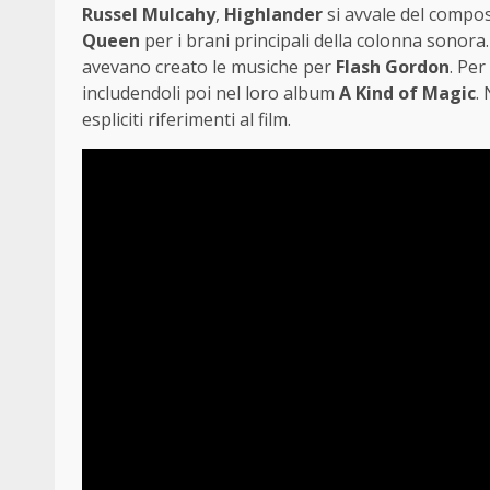
Russel Mulcahy
,
Highlander
si avvale del compo
Queen
per i brani principali della colonna sonora.
avevano creato le musiche per
Flash Gordon
. Per
includendoli poi nel loro album
A Kind of Magic
.
espliciti riferimenti al film.