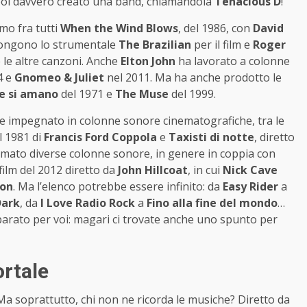
i davvero creato una band, chiamandola
Tenacious D
!
imo fra tutti
When the Wind Blows
, del 1986, con
David
ngono lo strumentale
The Brazilian
per il film e
Roger
 le altre canzoni. Anche
Elton John
ha lavorato a colonne
4 e
Gnomeo & Juliet
nel 2011. Ma ha anche prodotto le
he si amano
del 1971 e
The Muse
del 1999.
e impegnato in colonne sonore cinematografiche, tra le
el 1981 di
Francis Ford Coppola
e
Taxisti di notte
, diretto
rmato diverse colonne sonore, in genere in coppia con
 film del 2012 diretto da
John Hillcoat
, in cui
Nick Cave
son
. Ma l’elenco potrebbe essere infinito: da
Easy Rider
a
Dark
, da
I Love Radio Rock
a
Fino alla fine del mondo
…
arato per voi: magari ci trovate anche uno spunto per
rtale
Ma soprattutto, chi non ne ricorda le musiche? Diretto da