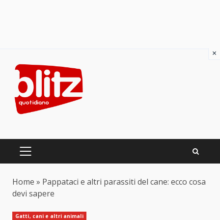
×
Skip
to
content
PRIMARY
MENU
Home
»
Pappataci e altri parassiti del cane: ecco cosa
devi sapere
Gatti, cani e altri animali