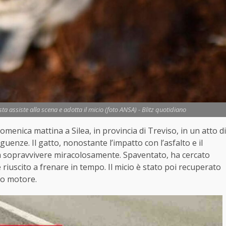
a assiste alla scena e adotta il micio (foto ANSA) - Blitz quotidiano
omenica mattina a Silea, in provincia di Treviso, in un atto di
enze. Il gatto, nonostante l’impatto con l’asfalto e il
to a sopravvivere miracolosamente. Spaventato, ha cercato
è riuscito a frenare in tempo. Il micio è stato poi recuperato
ano motore.