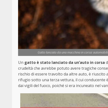
Gatto lanciato da una macchina in corsa: automobilist
Un
gatto è stato lanciato da un’auto in corsa
d
crudeltà che avrebbe potuto avere tragiche consegu
rischio di essere travolto da altre auto, è riusci
rifugio sotto una terza vettura, il cui conducente 
dai vigili del fuoco, poiché si era incuneato nel v