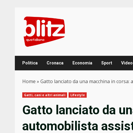
Skip
to
content
Politica
Cronaca
Economia
Sport
Video
Home
»
Gatto lanciato da una macchina in corsa: a
Gatti, cani e altri animali
Lifestyle
Gatto lanciato da u
automobilista assist