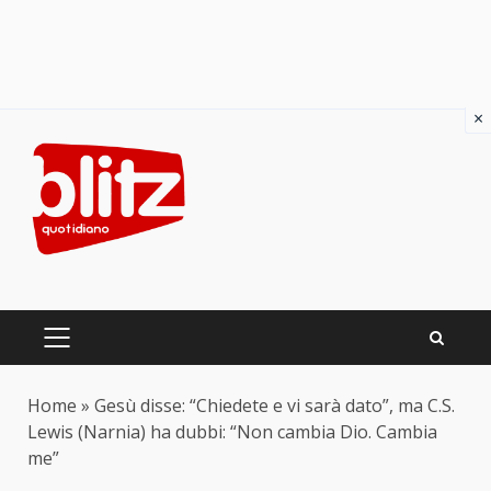
×
Skip
to
content
PRIMARY
MENU
Home
»
Gesù disse: “Chiedete e vi sarà dato”, ma C.S.
Lewis (Narnia) ha dubbi: “Non cambia Dio. Cambia
me”