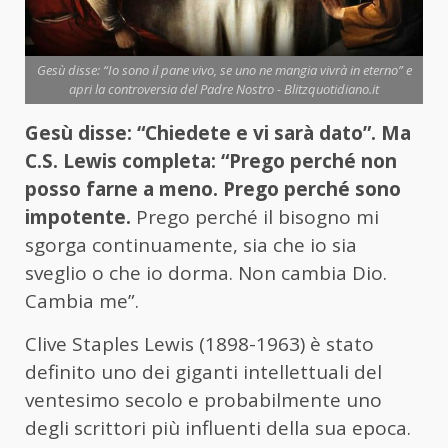
Gesù disse: “Io sono il pane vivo, se uno ne mangia vivrà in eterno” e
apri la controversia del Padre Nostro - Blitzquotidiano.it
Gesù disse: “Chiedete e vi sarà dato”. Ma
C.S. Lewis completa: “Prego perché non
posso farne a meno. Prego perché sono
impotente.
Prego perché il bisogno mi
sgorga continuamente, sia che io sia
sveglio o che io dorma. Non cambia Dio.
Cambia me”.
Clive Staples Lewis (1898-1963) è stato
definito uno dei giganti intellettuali del
ventesimo secolo e probabilmente uno
degli scrittori più influenti della sua epoca.