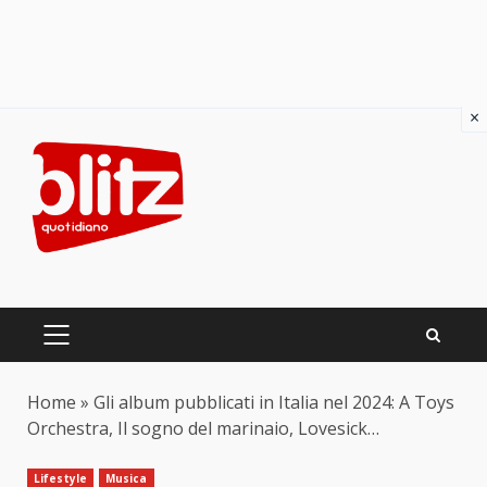
×
Skip
to
content
PRIMARY
MENU
Home
»
Gli album pubblicati in Italia nel 2024: A Toys
Orchestra, Il sogno del marinaio, Lovesick…
Lifestyle
Musica