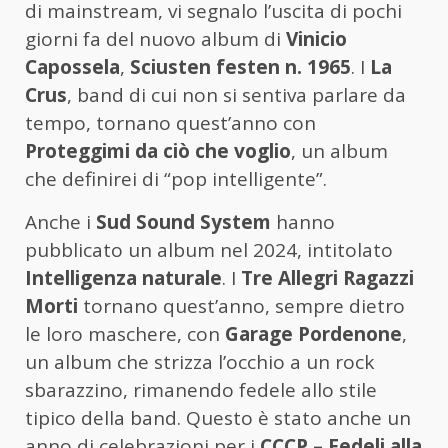
di mainstream, vi segnalo l’uscita di pochi
giorni fa del nuovo album di
Vinicio
Capossela
,
Sciusten festen n. 1965
. I
La
Crus
, band di cui non si sentiva parlare da
tempo, tornano quest’anno con
Proteggimi da ciò che voglio
, un album
che definirei di “pop intelligente”.
Anche i
Sud Sound System
hanno
pubblicato un album nel 2024, intitolato
Intelligenza naturale
. I
Tre Allegri Ragazzi
Morti
tornano quest’anno, sempre dietro
le loro maschere, con
Garage Pordenone
,
un album che strizza l’occhio a un rock
sbarazzino, rimanendo fedele allo stile
tipico della band. Questo è stato anche un
anno di celebrazioni per i
CCCP – Fedeli alla