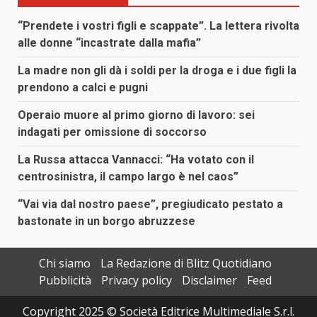
“Prendete i vostri figli e scappate”. La lettera rivolta
alle donne “incastrate dalla mafia”
La madre non gli dà i soldi per la droga e i due figli la
prendono a calci e pugni
Operaio muore al primo giorno di lavoro: sei
indagati per omissione di soccorso
La Russa attacca Vannacci: “Ha votato con il
centrosinistra, il campo largo è nel caos”
“Vai via dal nostro paese”, pregiudicato pestato a
bastonate in un borgo abruzzese
Chi siamo
La Redazione di Blitz Quotidiano
Pubblicità
Privacy policy
Disclaimer
Feed
Copyright 2025 © Società Editrice Multimediale S.r.l.