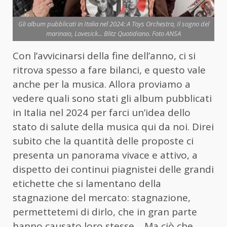
Gli album pubblicati in Italia nel 2024: A Toys Orchestra, Il sogno del
marinaio, Lovesick... Blitz Quotidiano. Foto ANSA
Con l’avvicinarsi della fine dell’anno, ci si
ritrova spesso a fare bilanci, e questo vale
anche per la musica. Allora proviamo a
vedere quali sono stati gli album pubblicati
in Italia nel 2024 per farci un’idea dello
stato di salute della musica qui da noi. Direi
subito che la quantità delle proposte ci
presenta un panorama vivace e attivo, a
dispetto dei continui piagnistei delle grandi
etichette che si lamentano della
stagnazione del mercato: stagnazione,
permettetemi di dirlo, che in gran parte
hanno causato loro stesse… Ma ciò che