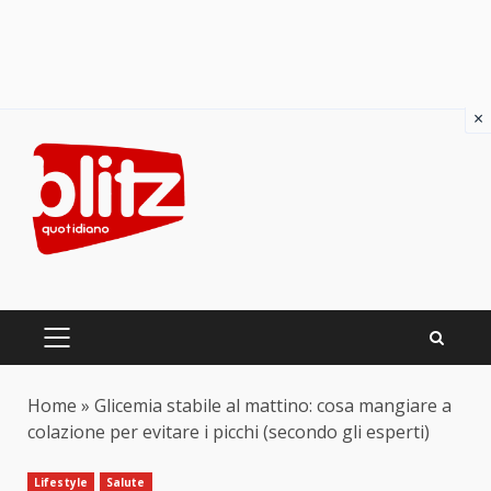
×
Skip
to
content
PRIMARY
MENU
Home
»
Glicemia stabile al mattino: cosa mangiare a
colazione per evitare i picchi (secondo gli esperti)
Lifestyle
Salute