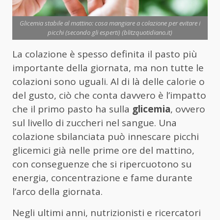
Glicemia stabile al mattino: cosa mangiare a colazione per evitare i
picchi (secondo gli esperti) (blitzquotidiano.it)
La colazione è spesso definita il pasto più
importante della giornata, ma non tutte le
colazioni sono uguali. Al di là delle calorie o
del gusto, ciò che conta davvero è l’impatto
che il primo pasto ha sulla
glicemia
, ovvero
sul livello di zuccheri nel sangue. Una
colazione sbilanciata può innescare picchi
glicemici già nelle prime ore del mattino,
con conseguenze che si ripercuotono su
energia, concentrazione e fame durante
l’arco della giornata.
Negli ultimi anni, nutrizionisti e ricercatori