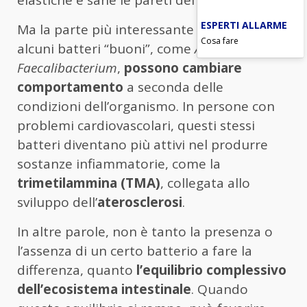
elastiche e sane le pareti dei vasi sanguigni.
ESPERTI ALLARME
Ma la parte più interessante è che anche
Cosa fare
alcuni batteri “buoni”, come
Akkermansia
o
Faecalibacterium
,
possono cambiare
comportamento
a seconda delle
condizioni dell’organismo. In persone con
problemi cardiovascolari, questi stessi
batteri diventano più attivi nel produrre
sostanze infiammatorie, come la
trimetilammina (TMA)
, collegata allo
sviluppo dell’
aterosclerosi
.
In altre parole, non è tanto la presenza o
l’assenza di un certo batterio a fare la
differenza, quanto
l’equilibrio complessivo
dell’ecosistema intestinale
. Quando