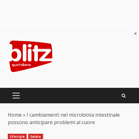
×
Skip
to
content
PRIMARY
MENU
Home
»
I cambiamenti nel microbiota intestinale
possono anticipare problemi al cuore
Lifestyle
Salute