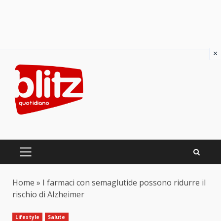
×
Skip
to
content
PRIMARY
MENU
Home
»
I farmaci con semaglutide possono ridurre il
rischio di Alzheimer
Lifestyle
Salute