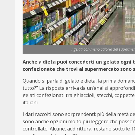
I gelati con meno calorie del supermerca
Anche a dieta puoi concederti un gelato ogni t
confezionate che trovi al supermercato sono
Quando si parla di gelato e dieta, la prima doma
tutto?” La risposta arriva da un’analisi approfon
gelati confezionati tra ghiaccioli, stecchi, coppette
italiani.
I dati raccolti sono sorprendenti: più della metà d
sono anche opzioni molto più leggere che possono
controllato. Alcune, addirittura, restano sotto le 