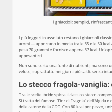
I ghiaccioli: semplici, rinfrescan
I più leggeri in assoluto restano i ghiaccioli clas
aromi — apportano in media tra le 35 e le 50 kcal a
pesa 70 grammi e fornisce appena 37 kcal. Un’opzi
appesantirti.
Non sono certo una fonte di nutrienti, ma sono u
veloce, soprattutto nei giorni più caldi, senza intac
Lo stecco fragola-vaniglia:
Tra le scelte ibride spicca il classico stecco compos
Si tratta del famoso “Fior di Fragola” dell’Algida e d
delle catene della GDO. Con 60 kcal per pezzo, un