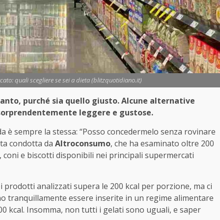
to: quali scegliere se sei a dieta (blitzquotidiano.it)
anto, purché sia quello giusto. Alcune alternative
 sorprendentemente leggere e gustose.
nda è sempre la stessa: “Posso concedermelo senza rovinare
dita condotta da
Altroconsumo
, che ha esaminato oltre 200
, coni e biscotti disponibili nei principali supermercati
ei prodotti analizzati supera le 200 kcal per porzione, ma ci
 tranquillamente essere inserite in un regime alimentare
100 kcal. Insomma, non tutti i gelati sono uguali, e saper