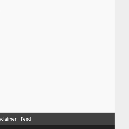
a
sclaimer
Feed