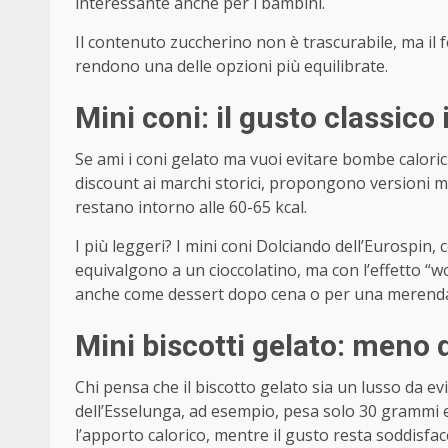
interessante anche per i bambini.
Il contenuto zuccherino non è trascurabile, ma il 
rendono una delle opzioni più equilibrate.
Mini coni: il gusto classic
Se ami i coni gelato ma vuoi evitare bombe calorich
discount ai marchi storici, propongono versioni min
restano intorno alle 60-65 kcal.
I più leggeri? I mini coni Dolciando dell’Eurospin, c
equivalgono a un cioccolatino, ma con l’effetto “wo
anche come dessert dopo cena o per una merenda e
Mini biscotti gelato: meno d
Chi pensa che il biscotto gelato sia un lusso da evi
dell’Esselunga, ad esempio, pesa solo 30 grammi e
l’apporto calorico, mentre il gusto resta soddisfac