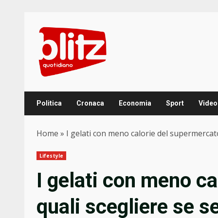
Skip
to
content
Politica
Cronaca
Economia
Sport
Video
Home
»
I gelati con meno calorie del supermercato:
Lifestyle
I gelati con meno c
quali scegliere se se