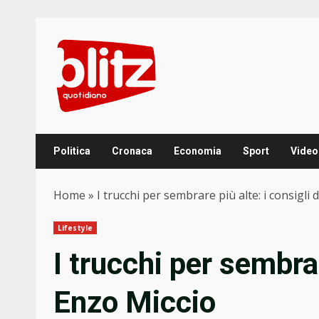
Skip
to
content
Politica
Cronaca
Economia
Sport
Video
Home
»
I trucchi per sembrare più alte: i consigli 
Lifestyle
I trucchi per sembrar
Enzo Miccio