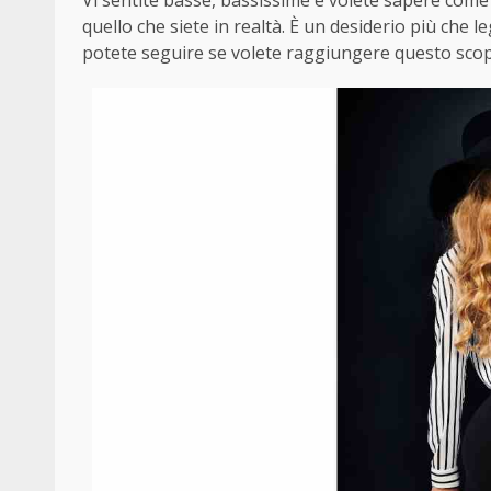
Vi sentite basse, bassissime e volete sapere come f
quello che siete in realtà. È un desiderio più che l
potete seguire se volete raggiungere questo sco