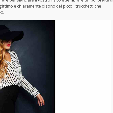
are per slanciare il vostro fisico e sembrare un po’ pi alte d
egittimo e chiaramente ci sono dei piccoli trucchetti che
po.