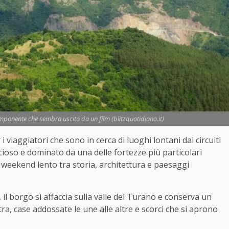
mponente che sembra uscito da un film (blitzquotidiano.it)
i viaggiatori che sono in cerca di luoghi lontani dai circuiti
ccioso e dominato da una delle fortezze più particolari
weekend lento tra storia, architettura e paesaggi
, il borgo si affaccia sulla valle del Turano e conserva un
tra, case addossate le une alle altre e scorci che si aprono