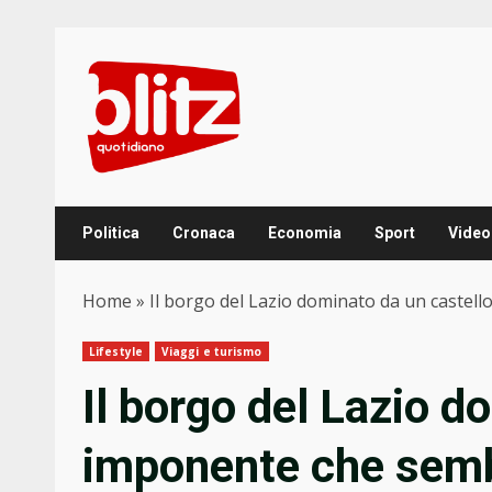
Skip
to
content
Politica
Cronaca
Economia
Sport
Video
Home
»
Il borgo del Lazio dominato da un castell
Lifestyle
Viaggi e turismo
Il borgo del Lazio d
imponente che sembr