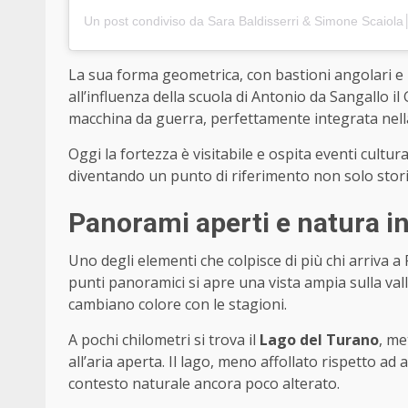
Un post condiviso da Sara Baldisserri & Simone Scaiol
La sua forma geometrica, con bastioni angolari e 
all’influenza della scuola di Antonio da Sangallo il 
macchina da guerra, perfettamente integrata nella
Oggi la fortezza è visitabile e ospita eventi cultur
diventando un punto di riferimento non solo storic
Panorami aperti e natura in
Uno degli elementi che colpisce di più chi arriva a
punti panoramici si apre una vista ampia sulla vall
cambiano colore con le stagioni.
A pochi chilometri si trova il
Lago del Turano
, me
all’aria aperta. Il lago, meno affollato rispetto ad 
contesto naturale ancora poco alterato.