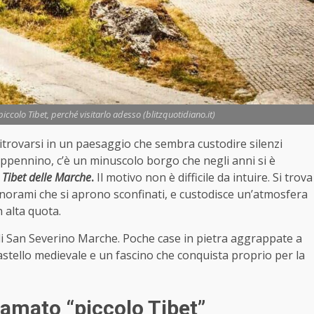
iccolo Tibet, perché visitarlo adesso (blitzquotidiano.it)
itrovarsi in un paesaggio che sembra custodire silenzi
’Appennino, c’è un minuscolo borgo che negli anni si è
o Tibet delle Marche
.
Il motivo non è difficile da intuire. Si trova
norami che si aprono sconfinati, e custodisce un’atmosfera
n alta quota.
di San Severino Marche. Poche case in pietra aggrappate a
astello medievale e un fascino che conquista proprio per la
iamato “piccolo Tibet”