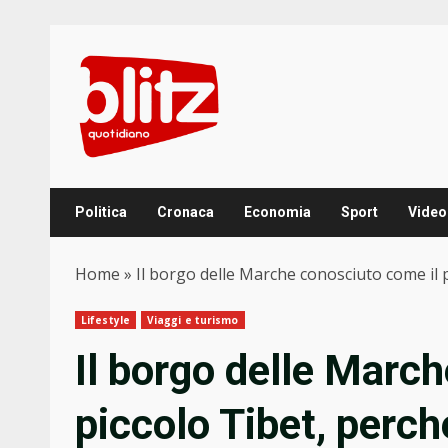
Skip
to
content
Politica
Cronaca
Economia
Sport
Video
Home
»
Il borgo delle Marche conosciuto come il p
Lifestyle
Viaggi e turismo
Il borgo delle Marc
piccolo Tibet, perch