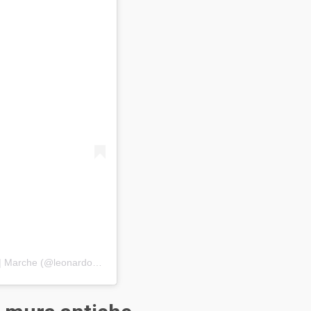
Un post condiviso da Leonardo Ercoli | Content Creator | Marche (@leonardoercoli_)