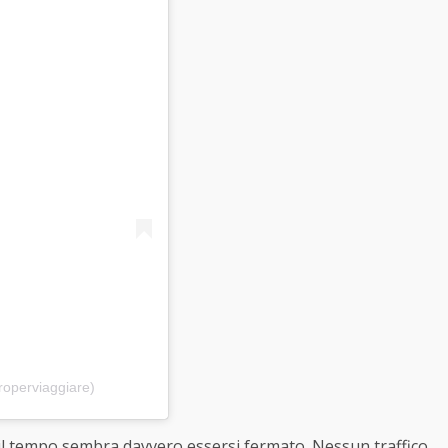
roperviaggiare)
 il tempo sembra davvero essersi fermato. Nessun traffico,