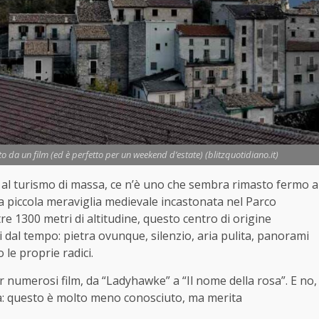
o da un film (ed è perfetto per un weekend d’estate) (blitzquotidiano.it)
 e al turismo di massa, ce n’è uno che sembra rimasto fermo a
na piccola meraviglia medievale incastonata nel Parco
re 1300 metri di altitudine, questo centro di origine
 dal tempo: pietra ovunque, silenzio, aria pulita, panorami
 le proprie radici.
 numerosi film, da “Ladyhawke” a “Il nome della rosa”. E no,
ia: questo è molto meno conosciuto, ma merita