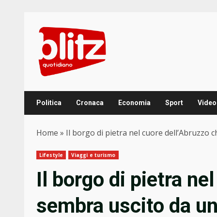
Skip
to
content
Politica
Cronaca
Economia
Sport
Video
Home
»
Il borgo di pietra nel cuore dell’Abruzzo 
Lifestyle
Viaggi e turismo
Il borgo di pietra ne
sembra uscito da un 