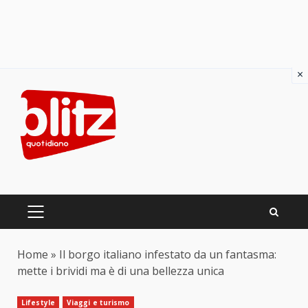
×
Skip
to
content
PRIMARY
MENU
Home
»
Il borgo italiano infestato da un fantasma:
mette i brividi ma è di una bellezza unica
Lifestyle
Viaggi e turismo