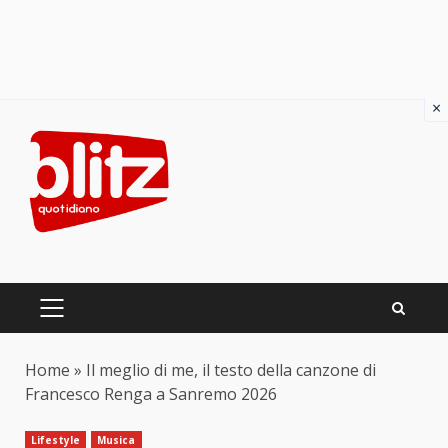
×
Skip
to
content
PRIMARY
MENU
Home
»
Il meglio di me, il testo della canzone di
Francesco Renga a Sanremo 2026
Lifestyle
Musica