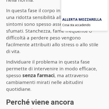
nella norma.
In questa fase il corpo inizia a mostrare
una ridotta sensibilità all’insulina, ma i
ALLERTA MOZZARELLA
sintomi sono spesso assenti o molto
Cosa sta accadendo
sfumati. Stanchezza, fame frequente o
difficoltà a perdere peso vengono
facilmente attribuiti allo stress o allo stile
di vita.
Individuare il problema in questa fase
permette di intervenire in modo efficace,
spesso
senza farmaci
, ma attraverso
cambiamenti mirati nelle abitudini
quotidiane.
Perché viene ancora