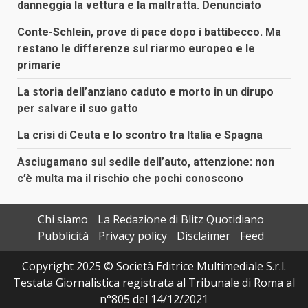
danneggia la vettura e la maltratta. Denunciato
Conte-Schlein, prove di pace dopo i battibecco. Ma
restano le differenze sul riarmo europeo e le
primarie
La storia dell’anziano caduto e morto in un dirupo
per salvare il suo gatto
La crisi di Ceuta e lo scontro tra Italia e Spagna
Asciugamano sul sedile dell’auto, attenzione: non
c’è multa ma il rischio che pochi conoscono
Chi siamo
La Redazione di Blitz Quotidiano
Pubblicità
Privacy policy
Disclaimer
Feed
Copyright 2025 © Società Editrice Multimediale S.r.l.
Testata Giornalistica registrata al Tribunale di Roma al
n°805 del 14/12/2021