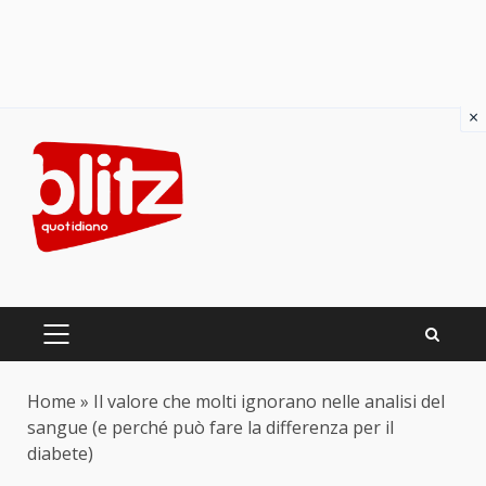
×
Skip
to
content
PRIMARY
MENU
Home
»
Il valore che molti ignorano nelle analisi del
sangue (e perché può fare la differenza per il
diabete)