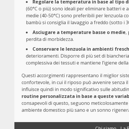
Regolare la temperatura in base al tipo d
(60°C o più) sono ideali per eliminare batteri e 
medie (40-50°C) sono preferibili per lenzuola col
bambù si consiglia il lavaggio a freddo (sotto i 3
Asciugare a temperature basse o medie
,
perdita di morbidezza.
Conservare le lenzuola in ambienti freschi
deterioramenti. Disporre di più set di biancheri
complessiva dei tessuti e mantiene l’igiene della
Questi accorgimenti rappresentano il miglior si
confortevole, in cui il riposo può avvenire senza il r
influisce quindi in modo significativo sulle abitudin
routine personalizzata in base a queste variab
consapevoli di questo, seguono meticolosamente qu
ambiente domestico più sano e un sonno rigener
Chi siamo
La 