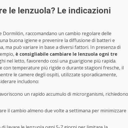
 le lenzuola? Le indicazioni
l e Dormilón, raccomandano un cambio regolare delle
na buona igiene e prevenire la diffusione di batteri e
, ma può variare in base a diversi fattori. In presenza di
sempio,
è consigliabile cambiare le lenzuola ogni tre
nghi nel letto, favorendo così una guarigione più rapida.
e con temperature più rigide o durante stagioni fresche, il
ntre le camere degli ospiti, utilizzate sporadicamente,
siderare includono:
favoriscono un rapido accumulo di microrganismi, richiedon
are il cambio almeno due volte a settimana per minimizzare
di lavare le lenzuola ogni 5-7 giorni per limitare la