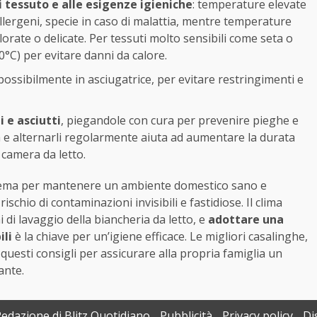
i tessuto e alle esigenze igieniche
: temperature elevate
allergeni, specie in caso di malattia, mentre temperature
orate o delicate. Per tessuti molto sensibili come seta o
0°C) per evitare danni da calore.
 possibilmente in asciugatrice, per evitare restringimenti e
 e asciutti
, piegandole con cura per prevenire pieghe e
a e alternarli regolarmente aiuta ad aumentare la durata
 camera da letto.
stema per mantenere un ambiente domestico sano e
ischio di contaminazioni invisibili e fastidiose. Il clima
i di lavaggio della biancheria da letto, e
adottare una
ili
è la chiave per un’igiene efficace. Le migliori casalinghe,
esti consigli per assicurare alla propria famiglia un
ante.
Redazione di Blitz Quotidiano
Pubblicità
Privacy policy
Di