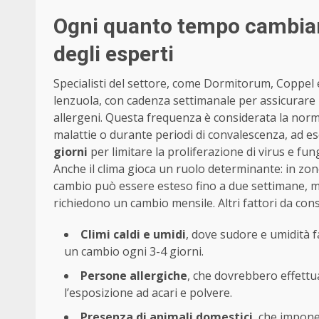
Ogni quanto tempo cambiare
degli esperti
Specialisti del settore, come Dormitorum, Coppe
lenzuola, con cadenza settimanale per assicurare u
allergeni. Questa frequenza è considerata la norma
malattie o durante periodi di convalescenza, ad e
giorni
per limitare la proliferazione di virus e fu
Anche il clima gioca un ruolo determinante: in zon
cambio può essere esteso fino a due settimane, me
richiedono un cambio mensile. Altri fattori da con
Climi caldi e umidi
, dove sudore e umidità 
un cambio ogni 3-4 giorni.
Persone allergiche
, che dovrebbero effettu
l’esposizione ad acari e polvere.
Presenza di animali domestici
, che impone 