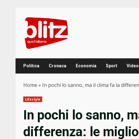
Skip
to
content
Politica
Cronaca
Economia
Sport
Video
Home
»
In pochi lo sanno, ma il clima fa la differ
Lifestyle
In pochi lo sanno, ma
differenza: le migli