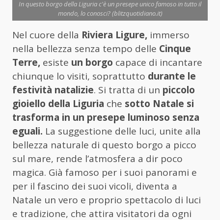
In questo borgo della Liguria c'è un presepe unico famoso in tutto il
mondo, lo conosci? (blitzquotidiano.it)
Nel cuore della
Riviera Ligure,
immerso
nella bellezza senza tempo delle
Cinque
Terre,
esiste
un borgo
capace di incantare
chiunque lo visiti, soprattutto
durante le
festività natalizie
. Si tratta di un
piccolo
gioiello della Liguria
che
sotto Natale si
trasforma in un presepe luminoso senza
eguali.
La suggestione delle luci, unite alla
bellezza naturale di questo borgo a picco
sul mare, rende l’atmosfera a dir poco
magica. Già famoso per i suoi panorami e
per il fascino dei suoi vicoli, diventa a
Natale un vero e proprio spettacolo di luci
e tradizione, che attira visitatori da ogni