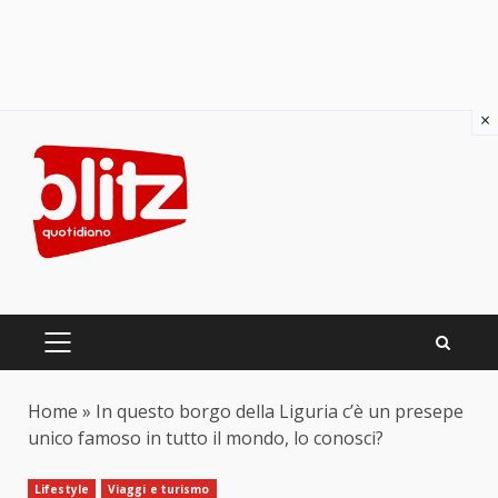
×
Skip
to
content
PRIMARY
MENU
Home
»
In questo borgo della Liguria c’è un presepe
unico famoso in tutto il mondo, lo conosci?
Lifestyle
Viaggi e turismo