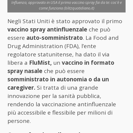
Influenza, approvato in USA il primo vaccino spray fai da te: cos'è e
come funziona (blitzquotidiano.it)
Negli Stati Uniti è stato approvato il primo
vaccino spray antinfluenzale
che può
essere
auto-somministrato
. La Food and
Drug Administration (FDA), l’ente
regolatore statunitense, ha dato il via
libera a
FluMist,
un
vaccino in formato
spray nasale
che può essere
somministrato in autonomia o da un
caregiver.
Si tratta di una grande
innovazione per la sanità pubblica,
rendendo la vaccinazione antinfluenzale
più accessibile e flessibile per milioni di
persone.