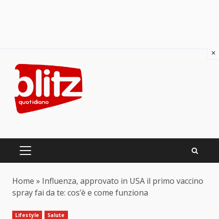
×
Skip
to
content
PRIMARY
MENU
Home
»
Influenza, approvato in USA il primo vaccino
spray fai da te: cos’è e come funziona
Lifestyle
Salute