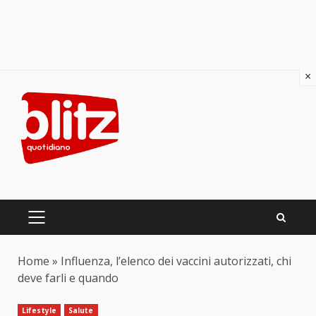
×
Skip
to
content
PRIMARY
MENU
Home
»
Influenza, l’elenco dei vaccini autorizzati, chi
deve farli e quando
Lifestyle
Salute