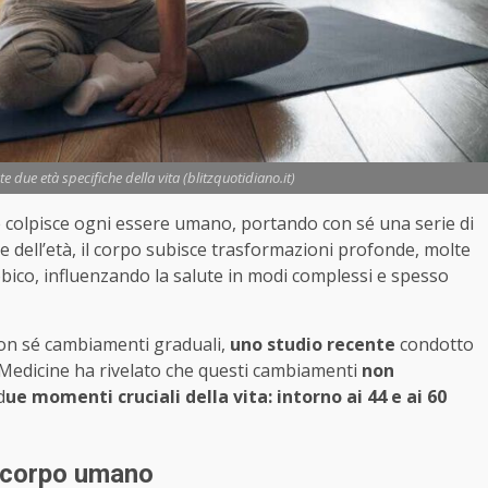
 due età specifiche della vita (blitzquotidiano.it)
 colpisce ogni essere umano, portando con sé una serie di
are dell’età, il corpo subisce trasformazioni profonde, molte
crobico, influenzando la salute in modi complessi e spesso
con sé cambiamenti graduali,
uno studio recente
condotto
f Medicine ha rivelato che questi cambiamenti
non
d
ue momenti cruciali della vita: intorno ai 44 e ai 60
l corpo umano