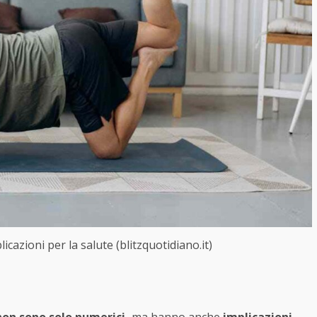
cazioni per la salute (blitzquotidiano.it)
non sono solo numerici,
ma hanno anche
implicazioni