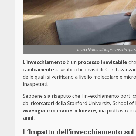
Invecchiamo all'improvviso in queste
L’invecchiamento
è un
processo inevitabile
che
cambiamenti sia visibili che invisibili. Con l’avanz
delle quali si verificano a livello molecolare e mi
inaspettati.
Sebbene sia risaputo che l’invecchiamento porti 
dai ricercatori della Stanford University School o
avvengono in maniera lineare,
ma piuttosto in 
anni.
L’Impatto dell’invecchiamento su