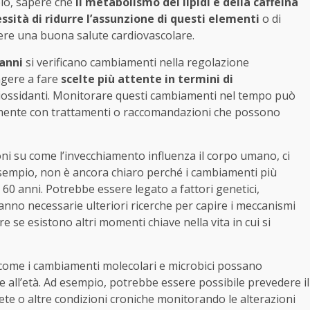
pio, sapere che
il metabolismo dei lipidi e della caffeina
ssità di ridurre l’assunzione di questi elementi
o di
re una buona salute cardiovascolare.
 anni
si verificano cambiamenti nella regolazione
gere a fare
scelte più attente in termini di
ntiossidanti. Monitorare questi cambiamenti nel tempo può
cemente con trattamenti o raccomandazioni che possono
ni su come l’invecchiamento influenza il corpo umano, ci
empio, non è ancora chiaro perché i cambiamenti più
ai 60 anni. Potrebbe essere legato a fattori genetici,
nno necessarie ulteriori ricerche per capire i meccanismi
e se esistono altri momenti chiave nella vita in cui si
come i cambiamenti molecolari e microbici possano
e all’età. Ad esempio, potrebbe essere possibile prevedere il
bete o altre condizioni croniche monitorando le alterazioni