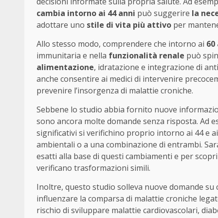
decisioni informate sulla propria salute. Ad esem
cambia intorno ai 44 anni
può suggerire
la nece
adottare uno
stile di vita più attivo
per mantene
Allo stesso modo, comprendere che intorno ai
60
immunitaria e nella
funzionalità renale
può spin
alimentazione
, idratazione e integrazione di a
anche consentire ai medici di intervenire preco
prevenire l’insorgenza di malattie croniche.
Sebbene lo studio abbia fornito nuove informazio
sono ancora molte domande senza risposta. Ad es
significativi si verifichino proprio intorno ai 44 e 
ambientali o a una combinazione di entrambi. Sara
esatti alla base di questi cambiamenti e per scoprir
verificano trasformazioni simili.
Inoltre, questo studio solleva nuove domande su 
influenzare la comparsa di malattie croniche legat
rischio di sviluppare malattie cardiovascolari, dia