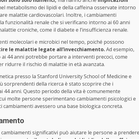
el metabolismo dei lipidi e della caffeina osservate intorno
pare malattie cardiovascolari. Inoltre, i cambiamenti
la funzionalità renale che si verificano intorno ai 60 anni
attie croniche, come il diabete e l’insufficienza renale.
nti molecolari e microbici nel tempo, poiché possono
tire le malattie legate all’invecchiamento.
Ad esempio,
ai 44 anni potrebbe portare a interventi precoci, come
r ridurre il rischio di malattie in età avanzata.
etica presso la Stanford University School of Medicine e
ù sorprendenti della ricerca è stato scoprire che i
o ai 44 anni. Questo periodo della vita è comunemente
n cui molte persone sperimentano cambiamenti psicologici e
uesti cambiamenti avessero una base biologica concreta.
iamento
e cambiamenti significativi può aiutare le persone a prender