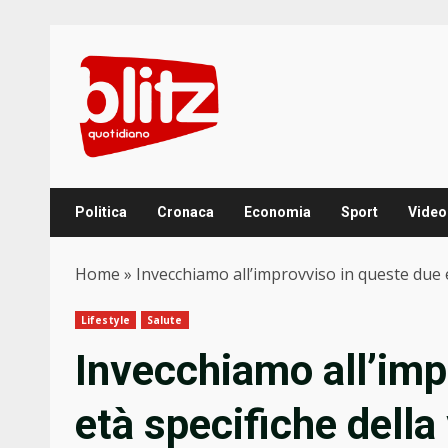
Skip
to
content
Politica
Cronaca
Economia
Sport
Video
Home
»
Invecchiamo all’improvviso in queste due e
Lifestyle
Salute
Invecchiamo all’imp
età specifiche della 