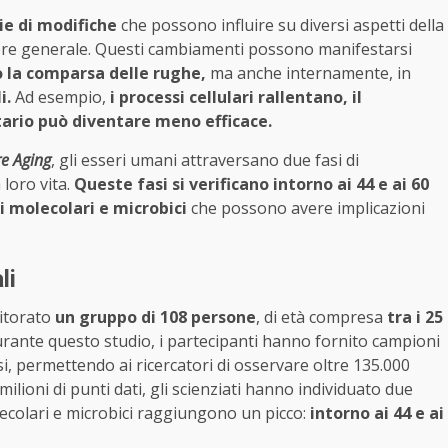
ie di modifiche
che possono influire su diversi aspetti della
sere generale. Questi cambiamenti possono manifestarsi
 o la comparsa delle rughe,
ma anche internamente, in
i.
Ad esempio,
i processi cellulari rallentano, il
ario può diventare meno efficace.
e Aging
, gli esseri umani attraversano due fasi di
 loro vita.
Queste fasi si verificano intorno ai 44 e ai 60
 molecolari e microbici
che possono avere implicazioni
li
nitorato
un gruppo di 108 persone
, di età compresa
tra i 25
rante questo studio, i partecipanti hanno fornito campioni
si, permettendo ai ricercatori di osservare oltre 135.000
ilioni di punti dati, gli scienziati hanno individuato due
lecolari e microbici raggiungono un picco:
intorno ai 44 e ai