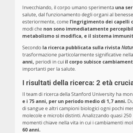
Invecchiando, il corpo umano sperimenta
una ser
salute, dal funzionamento degli organi al benes
esteriormente, come
l’ingrigimento dei capelli
modi che
non sono immediatamente percepibil
metabolismo si modifica, e il sistema immunit
Secondo
la ricerca pubblicata sulla rivista
Natur
trasformazione particolarmente significative nella
anni,
periodi in cui
il corpo subisce cambiamenti
importanti per la salute.
I risultati della ricerca: 2 età crucia
Il team di ricerca della Stanford University ha mo
e i 75 anni, per un periodo medio di 1,7 anni.
Du
di sangue e altri campioni biologici ogni pochi me
molecole e microbi distinti. Analizzando quasi 250 m
momenti chiave nella vita in cui i cambiamenti mo
60 anni.