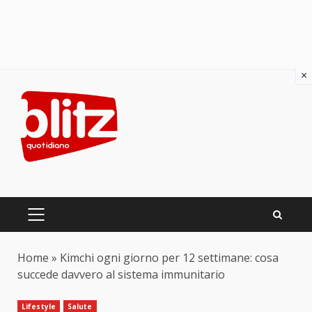
×
Skip
to
content
PRIMARY
MENU
Home
»
Kimchi ogni giorno per 12 settimane: cosa
succede davvero al sistema immunitario
Lifestyle
Salute