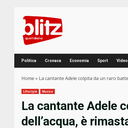
Skip
to
content
Politica
Cronaca
Economia
Sport
Video
Home
»
La cantante Adele colpita da un raro batt
Lifestyle
Musica
La cantante Adele co
dell’acqua, è rimas