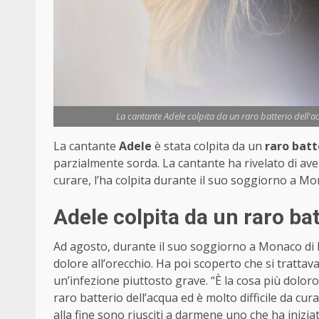
La cantante Adele colpita da un raro batterio dell'
La cantante
Adele
è stata colpita da un
raro batt
parzialmente sorda. La cantante ha rivelato di ave
curare, l’ha colpita durante il suo soggiorno a Mo
Adele colpita da un raro bat
Ad agosto, durante il suo soggiorno a Monaco di Ba
dolore all’orecchio. Ha poi scoperto che si trattav
un’infezione piuttosto grave. “È la cosa più doloro
raro batterio dell’acqua ed è molto difficile da cur
alla fine sono riusciti a darmene uno che ha inizia