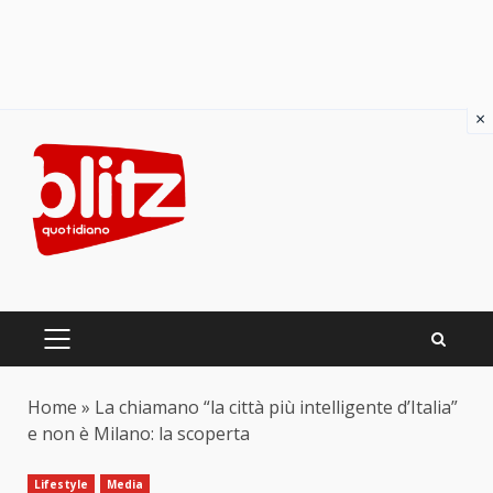
×
Skip
to
content
PRIMARY
MENU
Home
»
La chiamano “la città più intelligente d’Italia”
e non è Milano: la scoperta
Lifestyle
Media