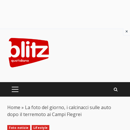
×
Skip
to
content
PRIMARY
MENU
Home
»
La foto del giorno, i calcinacci sulle auto
dopo il terremoto ai Campi Flegrei
Foto notizie
Lifestyle