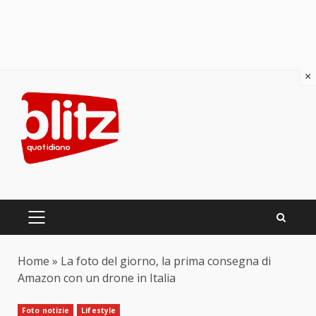
×
Skip
to
content
PRIMARY
MENU
Home
»
La foto del giorno, la prima consegna di
Amazon con un drone in Italia
Foto notizie
Lifestyle