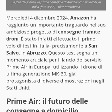
La foto del giorno, la prima consegna di Amazon con un drone in
Italia (foto ANSA) - Blitz quotidiano
Mercoledì 4 dicembre 2024,
Amazon
ha
raggiunto un importante traguardo nel suo
ambizioso progetto di
consegne tramite
droni
. È stato infatti effettuato il primo
volo di test in Italia, precisamente a
San
Salvo
, in
Abruzzo
. Questo test segna un
momento cruciale per il lancio del servizio
Prime Air in Europa, utilizzando il drone di
ultima generazione MK-30, già
protagonista di diverse dimostrazioni negli
Stati Uniti.
Prime Air: il futuro delle
consegne a domicilio