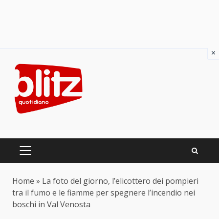
×
Skip
to
content
PRIMARY
MENU
Home
»
La foto del giorno, l’elicottero dei pompieri
tra il fumo e le fiamme per spegnere l’incendio nei
boschi in Val Venosta