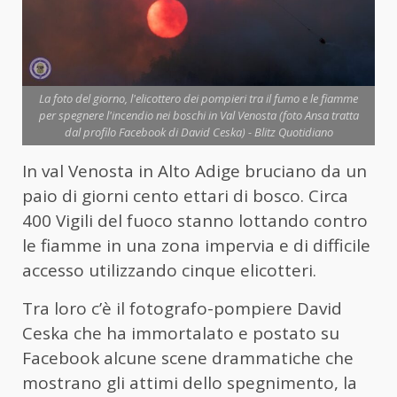
La foto del giorno, l'elicottero dei pompieri tra il fumo e le fiamme
per spegnere l'incendio nei boschi in Val Venosta (foto Ansa tratta
dal profilo Facebook di David Ceska) - Blitz Quotidiano
In val Venosta in Alto Adige bruciano da un
paio di giorni cento ettari di bosco. Circa
400 Vigili del fuoco stanno lottando contro
le fiamme in una zona impervia e di difficile
accesso utilizzando cinque elicotteri.
Tra loro c’è il fotografo-pompiere David
Ceska che ha immortalato e postato su
Facebook alcune scene drammatiche che
mostrano gli attimi dello spegnimento, la