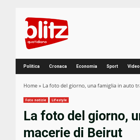
Skip
to
content
Politica
Cronaca
Economia
Sport
Video
Home
»
La foto del giorno, una famiglia in auto tr
Foto notizie
Lifestyle
La foto del giorno, u
macerie di Beirut