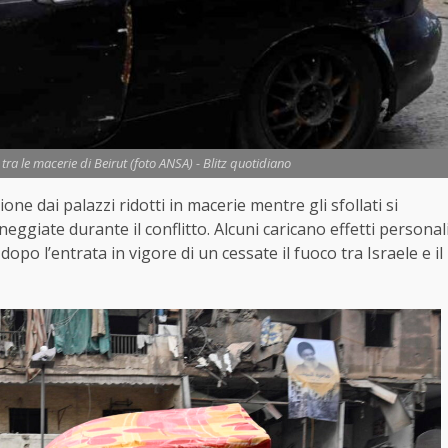
 tra le macerie di Beirut (foto ANSA) - Blitz quotidiano
one dai palazzi ridotti in macerie mentre gli sfollati si
ggiate durante il conflitto. Alcuni caricano effetti personal
o dopo l’entrata in vigore di un cessate il fuoco tra Israele e il