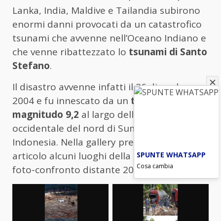
Lanka, India, Maldive e Tailandia subirono
enormi danni provocati da un catastrofico
tsunami che avvenne nell’Oceano Indiano e
che venne ribattezzato lo
tsunami di Santo
Stefano
.
Il disastro avvenne infatti il 26 dicembre
2004 e fu innescato da un
terremoto di
magnitudo 9,2
al largo della costa
occidentale del nord di Sumatra, in
Indonesia. Nella gallery presente in questo
articolo alcuni luoghi della tragedia in un
SPUNTE WHATSAPP
Cosa cambia
foto-confronto distante 20 anni.