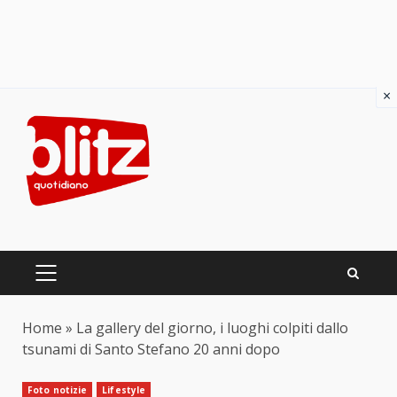
×
Skip
to
content
PRIMARY
MENU
Home
»
La gallery del giorno, i luoghi colpiti dallo
tsunami di Santo Stefano 20 anni dopo
Foto notizie
Lifestyle