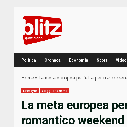
Skip
to
content
Politica
Cronaca
Economia
Sport
Video
Home
»
La meta europea perfetta per trascorrer
Lifestyle
Viaggi e turismo
La meta europea per
romantico weekend 