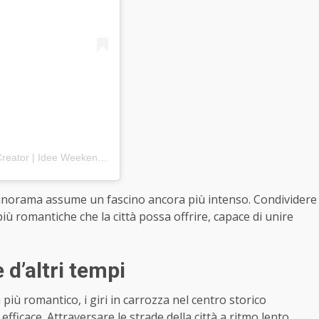
Un post condiviso da Melania Morelli ✈ Travel Content Creator | Idee Weekend (@whereyouwanderlust)
l panorama assume un fascino ancora più intenso. Condividere
ù romantiche che la città possa offrire, capace di unire
 d’altri tempi
più romantico, i giri in carrozza nel centro storico
icace. Attraversare le strade della città a ritmo lento,