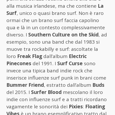
alla musica irlandese, ma che contiene
La
Surf
, unico o quasi brano surf. Non è raro
ormai che un brano surf faccia capolino
qua e là in un contesto complessivamente
diverso. I
Southern Culture on the Skid
, ad
esempio, sono una band che dal 1983 si
muove tra rockabilly e surf: ascoltate la
loro
Freak Flag
dall’album
Electric
Pinecones
del 1991. I
Surf Curse
sono
invece una tipica band indie rock che
inserisce influenze surf punk in brani come
Bummer Friend
, estratto dall’album
Buds
del 2015. I
Surfer Blood
mescolano il loro
indie con influenze surf e a tratti ricordano
vagamente le sonorità dei
Pixies
:
Floating
Vibes
è un brano esemplificativo tratto dal