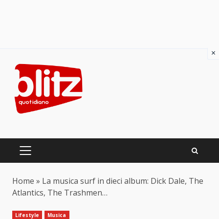
×
Skip
to
content
PRIMARY
MENU
Home
»
La musica surf in dieci album: Dick Dale, The
Atlantics, The Trashmen…
Lifestyle
Musica