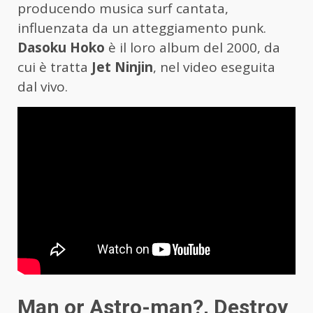
producendo musica surf cantata,
influenzata da un atteggiamento punk.
Dasoku Hoko
è il loro album del 2000, da
cui è tratta
Jet Ninjin
, nel video eseguita
dal vivo.
Man or Astro-man?, Destroy