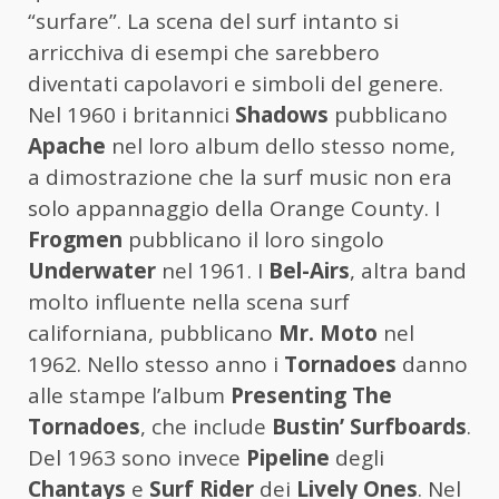
“surfare”. La scena del surf intanto si
arricchiva di esempi che sarebbero
diventati capolavori e simboli del genere.
Nel 1960 i britannici
Shadows
pubblicano
Apache
nel loro album dello stesso nome,
a dimostrazione che la surf music non era
solo appannaggio della Orange County. I
Frogmen
pubblicano il loro singolo
Underwater
nel 1961. I
Bel-Airs
, altra band
molto influente nella scena surf
californiana, pubblicano
Mr. Moto
nel
1962. Nello stesso anno i
Tornadoes
danno
alle stampe l’album
Presenting The
Tornadoes
, che include
Bustin’ Surfboards
.
Del 1963 sono invece
Pipeline
degli
Chantays
e
Surf Rider
dei
Lively Ones
. Nel