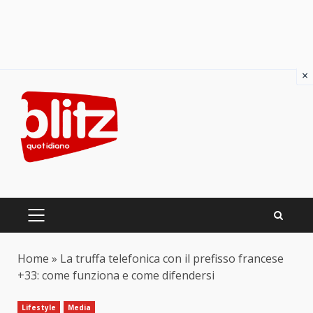
×
Skip
to
content
PRIMARY
MENU
Home
»
La truffa telefonica con il prefisso francese
+33: come funziona e come difendersi
Lifestyle
Media