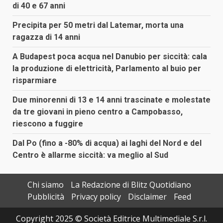
di 40 e 67 anni
Precipita per 50 metri dal Latemar, morta una
ragazza di 14 anni
A Budapest poca acqua nel Danubio per siccità: cala
la produzione di elettricità, Parlamento al buio per
risparmiare
Due minorenni di 13 e 14 anni trascinate e molestate
da tre giovani in pieno centro a Campobasso,
riescono a fuggire
Dal Po (fino a -80% di acqua) ai laghi del Nord e del
Centro è allarme siccità: va meglio al Sud
Chi siamo
La Redazione di Blitz Quotidiano
Pubblicità
Privacy policy
Disclaimer
Feed
Copyright 2025 © Società Editrice Multimediale S.r.l.