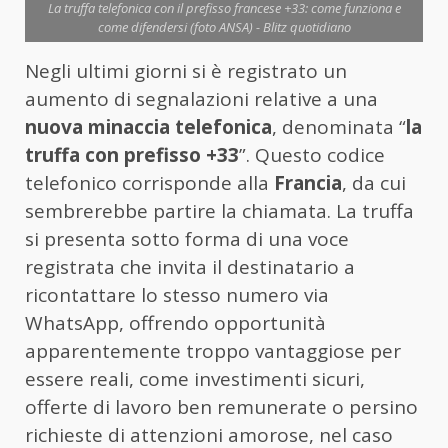
La truffa telefonica con il prefisso francese +33: come funziona e
come difendersi (foto ANSA) - Blitz quotidiano
Negli ultimi giorni si è registrato un
aumento di segnalazioni relative a una
nuova minaccia telefonica
, denominata “
la
truffa con prefisso +33
”. Questo codice
telefonico corrisponde alla
Francia
, da cui
sembrerebbe partire la chiamata. La truffa
si presenta sotto forma di una voce
registrata che invita il destinatario a
ricontattare lo stesso numero via
WhatsApp, offrendo opportunità
apparentemente troppo vantaggiose per
essere reali, come investimenti sicuri,
offerte di lavoro ben remunerate o persino
richieste di attenzioni amorose, nel caso